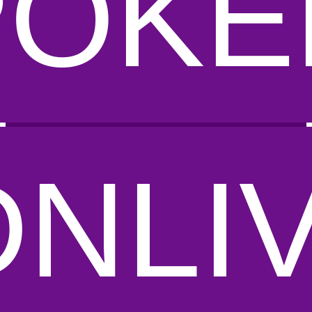
POKE
DNLI