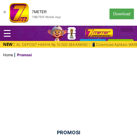
×
7METER
Download
7METER Mobile App
☰
NEW :
DESKTOP
MASUK
 10.000 SEKARANG ! 📲 Download Aplikasi WARP di Playstore & Appstore untuk 
Home
Promosi
PROMOSI