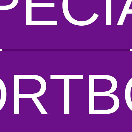
PECI
ORTB